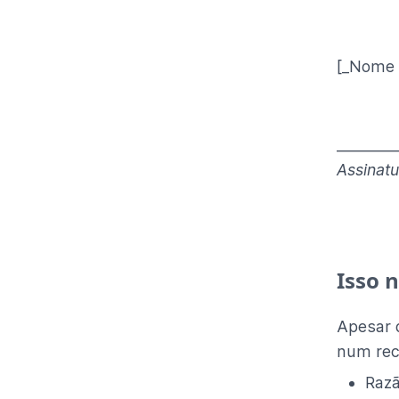
[_Nome d
________
Assinatu
Isso 
Apesar 
num rec
Razã