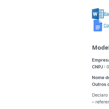
Ba
Co
Model
Empres
CNPJ :
0
Nome do
Outros 
Declaro
– refere