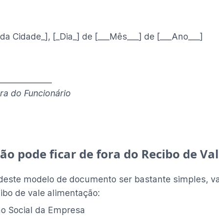
a Cidade_], [_Dia_] de [___Mês___] de [___Ano___]
______________
ra
do Funcionário
não pode ficar de fora do Recibo de V
deste modelo de documento ser bastante simples, val
ibo de vale alimentação:
o Social da Empresa