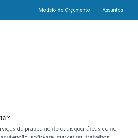
Modelo de Orçamento
Assuntos
tigo.
ial?
erviços de praticamente quaisquer áreas como
anutenção, software, marketing, trabalhos