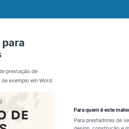
 para
s
de prestação de
lo de exemplo em Word.
Principais pontos deste ar
Descrição
Para quem é este mater
Para prestadores de s
design, construção e m